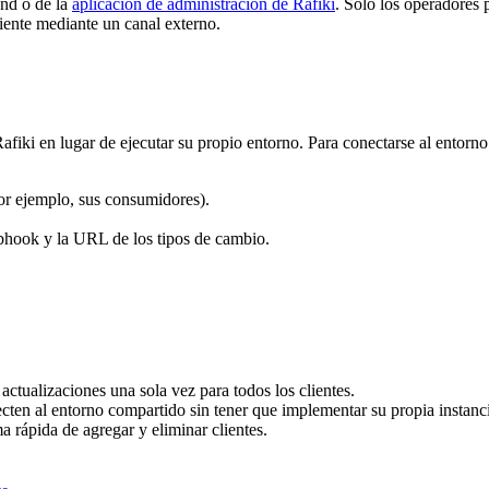
end o de la
aplicación de administración de Rafiki
. Solo los operadores 
liente mediante un canal externo.
iki en lugar de ejecutar su propio entorno. Para conectarse al entorno 
por ejemplo, sus consumidores).
ebhook y la URL de los tipos de cambio.
actualizaciones una sola vez para todos los clientes.
ten al entorno compartido sin tener que implementar su propia instanci
a rápida de agregar y eliminar clientes.